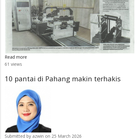
Read more
about
61 views
Mesin
pengimbang
10 pantai di Pahang makin terhakis
DIY,
mudah
alih
bantu
usahawan
PKS
Submitted by
azwin
on 25 March 2026