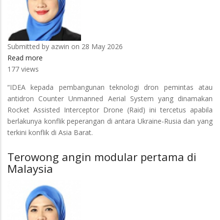
Submitted by
azwin
on 28 May 2026
Read more
about
177 views
Universiti
cipta
“IDEA kepada pembangunan teknologi dron pemintas atau
dron
antidron Counter Unmanned Aerial System yang dinamakan
roket
Rocket Assisted Interceptor Drone (Raid) ini tercetus apabila
pertama
berlakunya konflik peperangan di antara Ukraine-Rusia dan yang
Malaysia
terkini konflik di Asia Barat.
pemintas
dron
Terowong angin modular pertama di
musuh,
Malaysia
perkukuh
pertahanan
negara