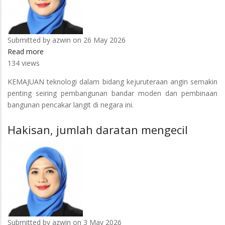
Submitted by
azwin
on 26 May 2026
Read more
about
134 views
Terowong
angin
KEMAJUAN teknologi dalam bidang kejuruteraan angin semakin
modular
penting seiring pembangunan bandar moden dan pembinaan
pertama
bangunan pencakar langit di negara ini.
di
Malaysia
Hakisan, jumlah daratan mengecil
Submitted by
azwin
on 3 May 2026