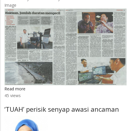
Image
Read more
about
45 views
Hakisan,
jumlah
‘TUAH’ perisik senyap awasi ancaman
daratan
mengecil