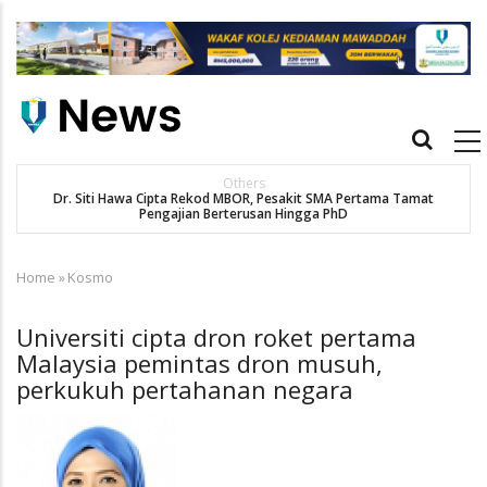
Skip
to
main
content
Main
navigation
Others
Dr. Siti Hawa Cipta Rekod MBOR, Pesakit SMA Pertama Tamat
K
Pengajian Berterusan Hingga PhD
Home
»
Kosmo
Breadcrumb
Universiti cipta dron roket pertama
Malaysia pemintas dron musuh,
perkukuh pertahanan negara