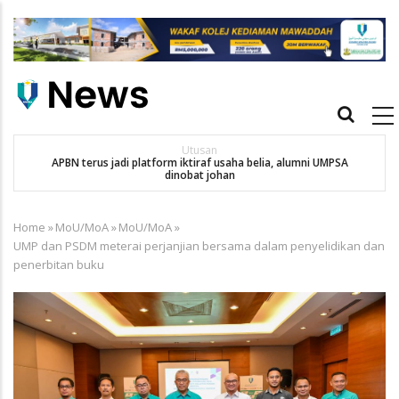
Skip
to
main
content
Main
navigation
Utusan
APBN terus jadi platform iktiraf usaha belia, alumni UMPSA
SA
dinobat johan
Home
»
MoU/MoA
»
MoU/MoA
»
Breadcrumb
UMP dan PSDM meterai perjanjian bersama dalam penyelidikan dan
penerbitan buku