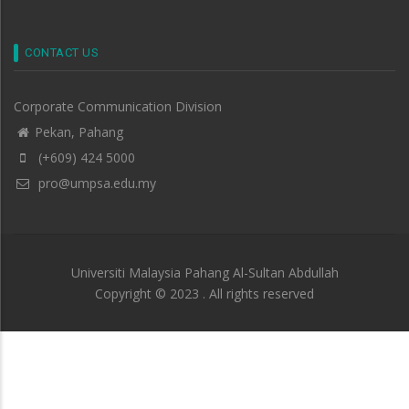
CONTACT US
Corporate Communication Division
Pekan, Pahang
(+609) 424 5000
pro@umpsa.edu.my
Universiti Malaysia Pahang Al-Sultan Abdullah
Copyright © 2023 . All rights reserved