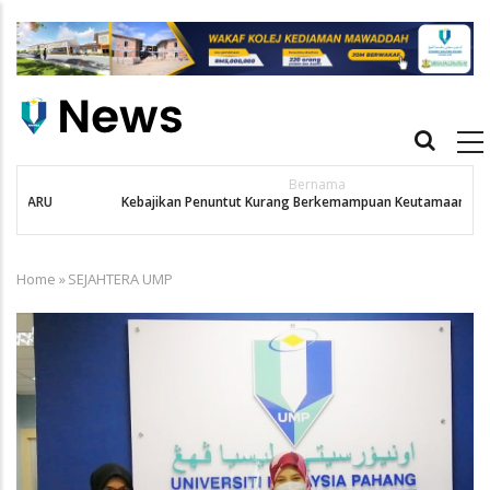
Skip
to
main
content
Main
navigation
Bernama
Kebajikan Penuntut Kurang Berkemampuan Keutamaan UMPSA
Home
»
SEJAHTERA UMP
Breadcrumb