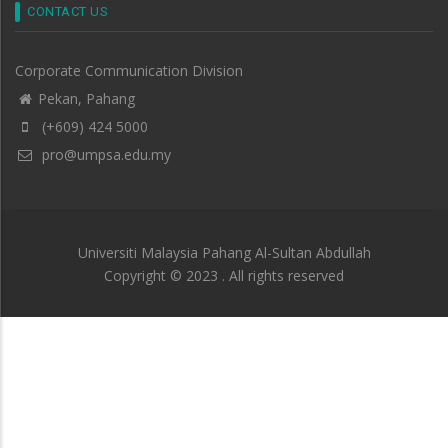
CONTACT US
Corporate Communication Division
Pekan, Pahang
(+609) 424 5000
pro@umpsa.edu.my
Universiti Malaysia Pahang Al-Sultan Abdullah
Copyright © 2023 . All rights reserved