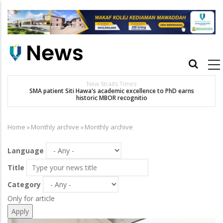
Skip
to
main
content
Main
navigation
New Straits Times
t
SMA patient Siti Hawa's academic excellence to PhD earns
historic MBOR recognitio
Home
»
Monthly archive
»
Monthly archive
Breadcrumb
Language
Title
Category
Only for article