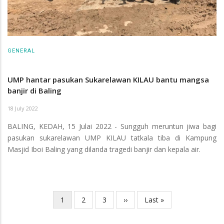
GENERAL
UMP hantar pasukan Sukarelawan KILAU bantu mangsa
banjir di Baling
18 July 2022
BALING, KEDAH, 15 Julai 2022 - Sungguh meruntun jiwa bagi
pasukan sukarelawan UMP KILAU tatkala tiba di Kampung
Masjid Iboi Baling yang dilanda tragedi banjir dan kepala air.
Current
1
Page
2
Page
3
Next
››
Last
Last »
Pagination
page
page
page