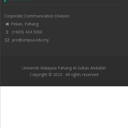
Corporate Communication Division
Pekan, Pahang
(+609) 424 5000
pro@umpsa.edu.my
Universiti Malaysia Pahang Al-Sultan Abdullah
Copyright © 2023 . All rights reserved