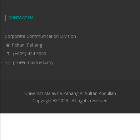
CONTACT US
Corporate Communication Division
Pekan, Pahang
(+609) 424 5000
pro@umpsa.edu.my
Universiti Malaysia Pahang Al-Sultan Abdullah
Copyright © 2023 . All rights reserved