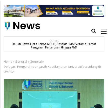
Skip
to
main
content
Main
navigation
Others
Dr. Siti Hawa Cipta Rekod MBOR, Pesakit SMA Pertama Tamat
Pengajian Berterusan Hingga PhD
Home
»
General
»
General
»
Breadcrumb
Delegasi Pengarah-pengarah Keselamatan Universiti bersidang di
UMPSA