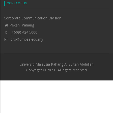
CONTACT US
Corporate Communication Division
Pekan, Pahang
(+609) 424 5000
pro@umpsa.edu.my
Universiti Malaysia Pahang Al-Sultan Abdullah
Copyright © 2023 . All rights reserved