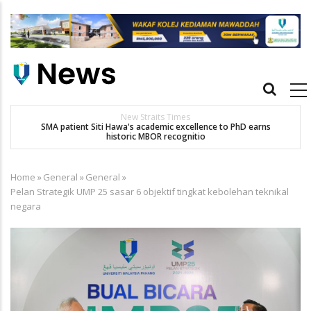
Skip
to
main
content
Main
navigation
New Straits Times
t
SMA patient Siti Hawa's academic excellence to PhD earns
historic MBOR recognitio
Home
»
General
»
General
»
Breadcrumb
Pelan Strategik UMP 25 sasar 6 objektif tingkat kebolehan teknikal
negara