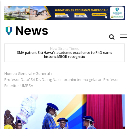
Skip
to
main
content
Main
navigation
New Straits Times
t
SMA patient Siti Hawa's academic excellence to PhD earns
historic MBOR recognitio
Home
»
General
»
General
»
Breadcrumb
Profesor Dato’ Sri Dr. Daing Nasir Ibrahim terima gelaran Profesor
Emeritus UMPSA