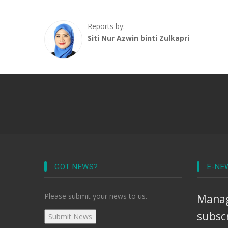
Reports by:
Siti Nur Azwin binti Zulkapri
GOT NEWS?
E-NE
Please submit your news to us.
Manag
subsc