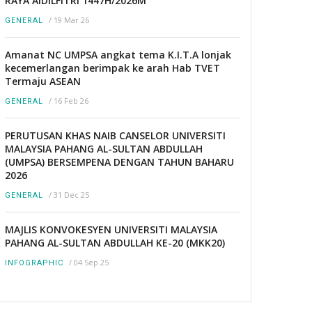
RAYA AIDILFITRI 1447H/2026M
/
19 Mar 26
GENERAL
Amanat NC UMPSA angkat tema K.I.T.A lonjak
kecemerlangan berimpak ke arah Hab TVET
Termaju ASEAN
/
16 Feb 26
GENERAL
PERUTUSAN KHAS NAIB CANSELOR UNIVERSITI
MALAYSIA PAHANG AL-SULTAN ABDULLAH
(UMPSA) BERSEMPENA DENGAN TAHUN BAHARU
2026
/
31 Dec 25
GENERAL
MAJLIS KONVOKESYEN UNIVERSITI MALAYSIA
PAHANG AL-SULTAN ABDULLAH KE-20 (MKK20)
/
04 Sep 25
INFOGRAPHIC