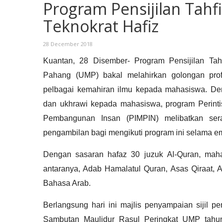
Program Pensijilan Tahf
Teknokrat Hafiz
28 December 2018
Kuantan, 28 Disember- Program Pensijilan Tahf
Pahang (UMP) bakal melahirkan golongan profe
pelbagai kemahiran ilmu kepada mahasiswa. De
dan ukhrawi kepada mahasiswa, program Perintis
Pembangunan Insan (PIMPIN) melibatkan se
pengambilan bagi mengikuti program ini selama e
Dengan sasaran hafaz 30 juzuk Al-Quran, mahas
antaranya, Adab Hamalatul Quran, Asas Qiraat, A
Bahasa Arab.
Berlangsung hari ini majlis penyampaian sijil
Sambutan Maulidur Rasul Peringkat UMP tahu