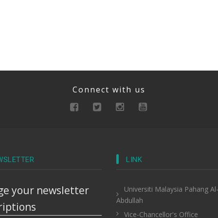
Connect with us
WSLETTER
LINK
e your newsletter
Universiti Malaysia Pahang Al
Abdullah
riptions
Vice-Chancellor's Office