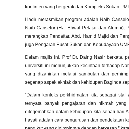
kontinjen yang bergerak dari Kompleks Sukan UM
Hadir merasmikan program adalah Naib Canselor
Naib Canselor (Hal Ehwal Pelajar dan Alumni), 
merangkap Pendaftar, Abd. Hamid Majid
dan Peng
juga Pengarah Pusat Sukan dan Kebudayaan UMP,
Dalam majlis ini, Prof Dr. Daing Nasir berkata
universiti ini menunjukkan kecintaan terhadap 
yang dizahirkan melalui sambutan dan perhimp
segenap aspek akhlak dan kehidupan Baginda sep
“Dalam konteks perkhidmatan kita sebagai staf
ternyata banyak pengajaran dan hikmah yang b
diterjemahkan dalam kehidupan kita sehari-hari.A
hayati adalah cara pengurusan dan pendekatan 
pengikut yang dipimpinnya dengan berkesan,” kat