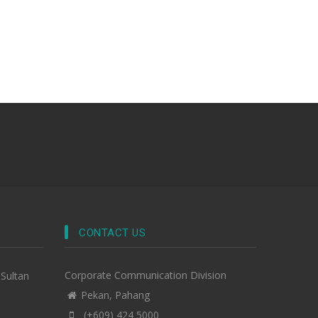
CONTACT US
Corporate Communication Division
-Sultan
Pekan, Pahang
(+609) 424 5000