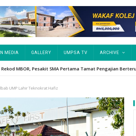
IN MEDIA
GALLERY
UMPSA TV
ARCHIVE
ta Rekod MBOR, Pesakit SMA Pertama Tamat Pengajian Berter
Albab UMP Lahir Teknokrat Hafiz