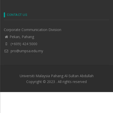
CONTACT US
Corporate Communication Division
Pekan, Pahang
(+609) 424 5000
pro@umpsa.edu.my
Universiti Malaysia Pahang Al-Sultan Abdullah
Copyright © 2023 . All rights reserved