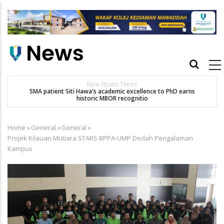
Skip
to
main
content
Main
navigation
New Straits Times
t
SMA patient Siti Hawa's academic excellence to PhD earns
historic MBOR recognitio
Home
»
General
»
General
»
Breadcrumb
Projek Kilauan Mutiara STARS BPPA-UMP Dedah Pengalaman
Kampus