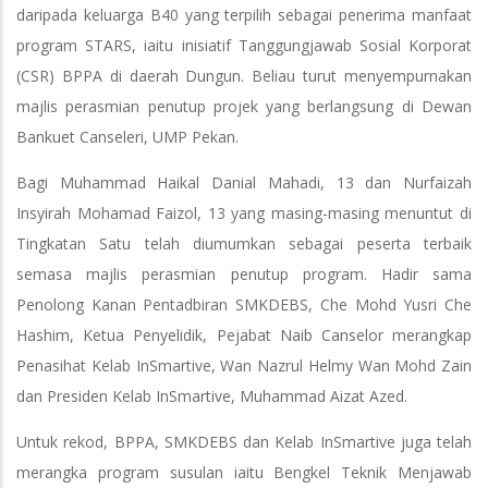
daripada keluarga B40 yang terpilih sebagai penerima manfaat
program STARS, iaitu inisiatif Tanggungjawab Sosial Korporat
(CSR) BPPA di daerah Dungun. Beliau turut menyempurnakan
majlis perasmian penutup projek yang berlangsung di Dewan
Bankuet Canseleri, UMP Pekan.
Bagi Muhammad Haikal Danial Mahadi, 13 dan Nurfaizah
Insyirah Mohamad Faizol, 13 yang masing-masing menuntut di
Tingkatan Satu telah diumumkan sebagai peserta terbaik
semasa majlis perasmian penutup program. Hadir sama
Penolong Kanan Pentadbiran SMKDEBS, Che Mohd Yusri Che
Hashim, Ketua Penyelidik, Pejabat Naib Canselor merangkap
Penasihat Kelab InSmartive, Wan Nazrul Helmy Wan Mohd Zain
dan Presiden Kelab InSmartive, Muhammad Aizat Azed.
Untuk rekod, BPPA, SMKDEBS dan Kelab InSmartive juga telah
merangka program susulan iaitu Bengkel Teknik Menjawab