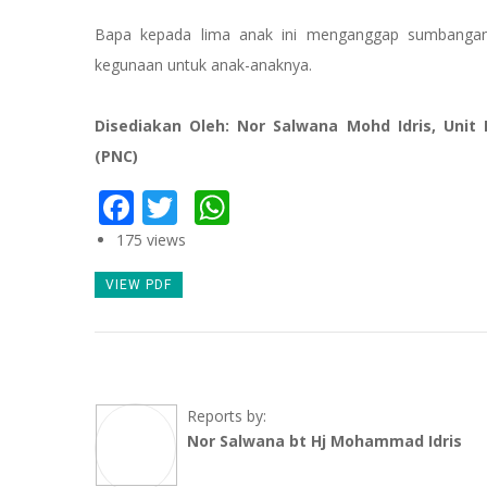
Bapa kepada lima anak ini menganggap sumbangan 
kegunaan untuk anak-anaknya.
Disediakan Oleh: Nor Salwana Mohd Idris, Uni
(PNC)
Facebook
Twitter
WhatsApp
175 views
VIEW PDF
Reports by:
Nor Salwana bt Hj Mohammad Idris