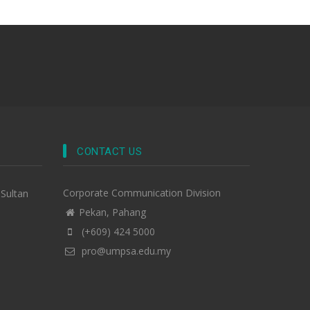
CONTACT US
Corporate Communication Division
-Sultan
Pekan, Pahang
(+609) 424 5000
pro@umpsa.edu.my