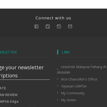
Connect with us
WSLETTER
LINK
e your newsletter
Universiti Malaysia Pahang Al
Abdullah
riptions
Vice-Chancellor's Office
Yayasan UMPSA
ATE
My Community
AN REVIEW
My Green
MPSA Edge