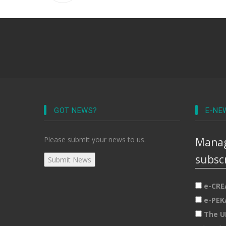
GOT NEWS?
E-NE
Please submit your news to us.
Manag
subsc
e-CRE
e-PEK
The U