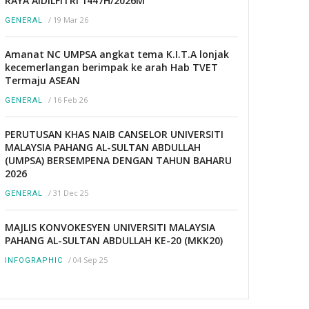
RAYA AIDILFITRI 1447H/2026M
/
19 Mar 26
GENERAL
Amanat NC UMPSA angkat tema K.I.T.A lonjak
kecemerlangan berimpak ke arah Hab TVET
Termaju ASEAN
/
16 Feb 26
GENERAL
PERUTUSAN KHAS NAIB CANSELOR UNIVERSITI
MALAYSIA PAHANG AL-SULTAN ABDULLAH
(UMPSA) BERSEMPENA DENGAN TAHUN BAHARU
2026
/
31 Dec 25
GENERAL
MAJLIS KONVOKESYEN UNIVERSITI MALAYSIA
PAHANG AL-SULTAN ABDULLAH KE-20 (MKK20)
/
04 Sep 25
INFOGRAPHIC