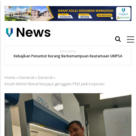
Skip
to
main
content
Main
navigation
Bernama
Kebajikan Penuntut Kurang Berkemampuan Keutamaan UMPSA
Home
»
General
»
General
»
Breadcrumb
Kisah Mohd Akmal berjaya genggam PhD jadi inspirasi