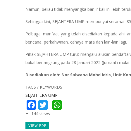
Namun, beliau tidak menyangka banjir kali ini lebih teru
Sehingga kini, SEJAHTERA UMP mempunyai seramai 857 
Pelbagai manfaat yang telah disediakan kepada ahli an
bencana, perkahwinan, cahaya mata dan lain-lain lagi.
Pihak SEJAHTERA UMP turut mengalu-alukan pendafta
bakal berlangsung pada 28 Januari 2022 (Jumaat) mulai 
Disediakan oleh: Nor Salwana Mohd Idris, Unit Ko
TAGS / KEYWORDS
SEJAHTERA UMP
Facebook
Twitter
WhatsApp
144 views
VIEW PDF