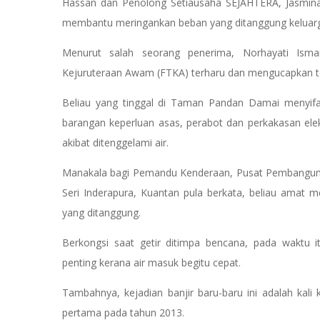
Hassan dan Penolong Setiausaha SEJAHTERA, Jasmin
membantu meringankan beban yang ditanggung keluar
Menurut salah seorang penerima, Norhayati Ismai
Kejuruteraan Awam (FTKA) terharu dan mengucapkan te
Beliau yang tinggal di Taman Pandan Damai menyifa
barangan keperluan asas, perabot dan perkakasan ele
akibat ditenggelami air.
Manakala bagi Pemandu Kenderaan, Pusat Pembangunan
Seri Inderapura, Kuantan pula berkata, beliau amat
yang ditanggung.
Berkongsi saat getir ditimpa bencana, pada waktu
penting kerana air masuk begitu cepat.
Tambahnya, kejadian banjir baru-baru ini adalah kali
pertama pada tahun 2013.