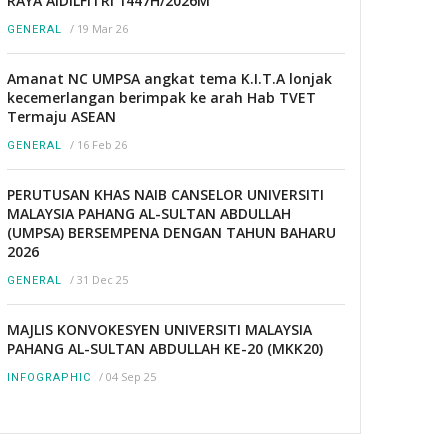
RAYA AIDILFITRI 1447H/2026M
/
19 Mar 26
GENERAL
Amanat NC UMPSA angkat tema K.I.T.A lonjak
kecemerlangan berimpak ke arah Hab TVET
Termaju ASEAN
/
16 Feb 26
GENERAL
PERUTUSAN KHAS NAIB CANSELOR UNIVERSITI
MALAYSIA PAHANG AL-SULTAN ABDULLAH
(UMPSA) BERSEMPENA DENGAN TAHUN BAHARU
2026
/
31 Dec 25
GENERAL
MAJLIS KONVOKESYEN UNIVERSITI MALAYSIA
PAHANG AL-SULTAN ABDULLAH KE-20 (MKK20)
/
04 Sep 25
INFOGRAPHIC