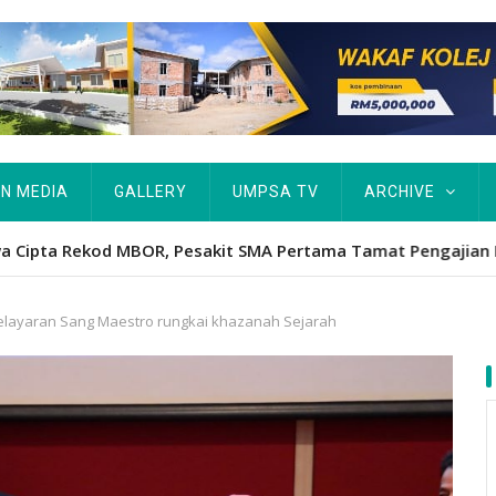
IN MEDIA
GALLERY
UMPSA TV
ARCHIVE
ta Rekod MBOR, Pesakit SMA Pertama Tamat Pengajian Berter
layaran Sang Maestro rungkai khazanah Sejarah