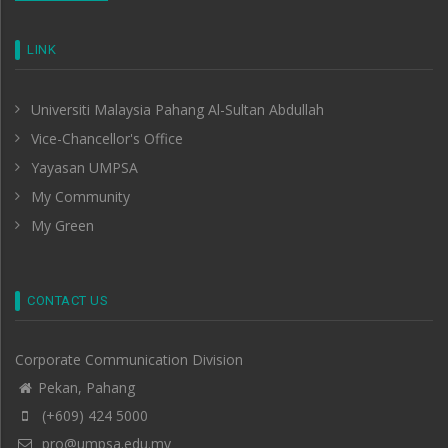
LINK
Universiti Malaysia Pahang Al-Sultan Abdullah
Vice-Chancellor's Office
Yayasan UMPSA
My Community
My Green
CONTACT US
Corporate Communication Division
Pekan, Pahang
(+609) 424 5000
pro@umpsa.edu.my