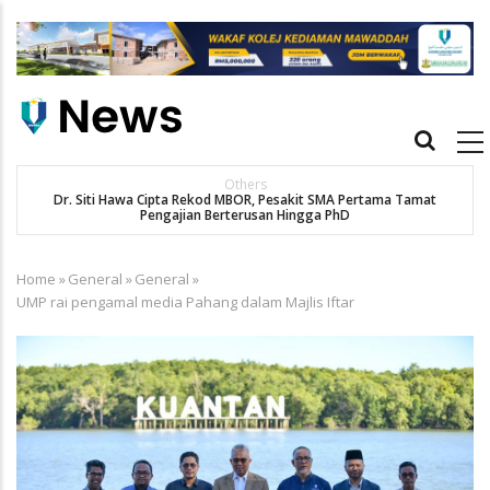
Skip
to
main
content
Main
navigation
Others
Dr. Siti Hawa Cipta Rekod MBOR, Pesakit SMA Pertama Tamat
Pengajian Berterusan Hingga PhD
Home
»
General
»
General
»
Breadcrumb
UMP rai pengamal media Pahang dalam Majlis Iftar