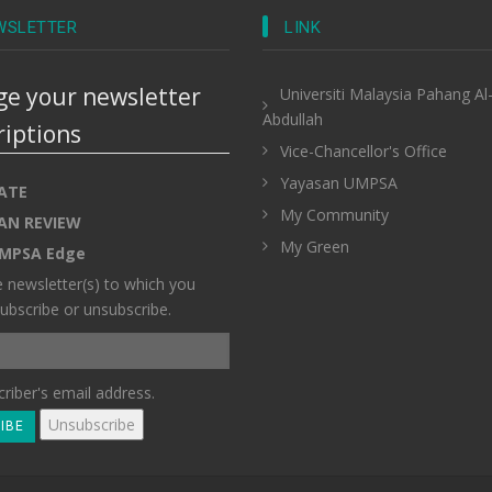
WSLETTER
LINK
e your newsletter
Universiti Malaysia Pahang Al
Abdullah
riptions
Vice-Chancellor's Office
Yayasan UMPSA
ATE
My Community
AN REVIEW
My Green
MPSA Edge
e newsletter(s) to which you
ubscribe or unsubscribe.
riber's email address.