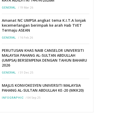
RAYA AIDILFITRI 1447H/2026M
/
19 Mar 26
GENERAL
Amanat NC UMPSA angkat tema K.I.T.A lonjak
kecemerlangan berimpak ke arah Hab TVET
Termaju ASEAN
/
16 Feb 26
GENERAL
PERUTUSAN KHAS NAIB CANSELOR UNIVERSITI
MALAYSIA PAHANG AL-SULTAN ABDULLAH
(UMPSA) BERSEMPENA DENGAN TAHUN BAHARU
2026
/
31 Dec 25
GENERAL
MAJLIS KONVOKESYEN UNIVERSITI MALAYSIA
PAHANG AL-SULTAN ABDULLAH KE-20 (MKK20)
/
04 Sep 25
INFOGRAPHIC