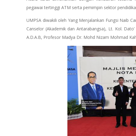
pegawai tertinggi ATM serta pemimpin sektor pendidik
UMPSA diwakili oleh Yang Menjalankan Fungsi Naib Ca
Canselor (Akademik dan Antarabangsa), Lt. Kol. Dato’
A.D.A.B, Profesor Madya Dr. Mohd Nizam Mohmad Kaha