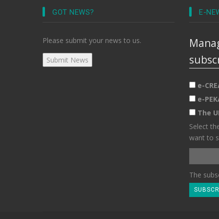
GOT NEWS?
E-NE
Please submit your news to us.
Manag
subsc
e-CRE
e-PEK
The U
Select th
want to s
The subsc