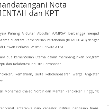
nandatangani Nota
EMENTAH dan KPT
sia Pahang Al-Sultan Abdullah (UMPSA) berbangga menjadi
jasama di antara Kementerian Pertahanan (KEMENTAH) dengan
g di Dewan Perkasa, Wisma Perwira ATM.
 antara dua kementerian utama dalam membangunkan program
u dan Kolaborasi Industri Pertahanan.
ndidikan, kemahiran, serta kebolehpasaran warga Angkatan
at.
Seri Mohamed Khaled Nordin dan Menteri Pendidikan Tinggi, YB
hormat antaranya naib canselor institusi pengajian tinggi,