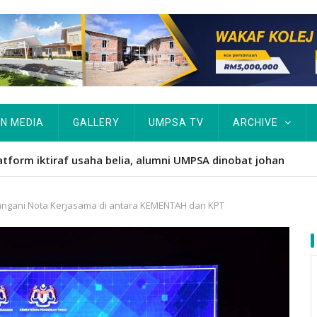
IN MEDIA
GALLERY
UMPSA TV
ARCHIVE
ARAH TERIMA 1,045 PELAJAR BAHARU
angani Nota Kerjasama di antara KEMENTAH dan KPT