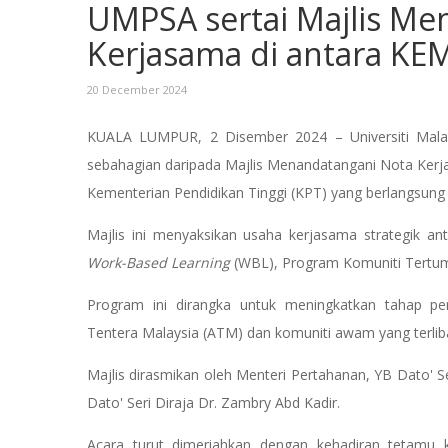
UMPSA sertai Majlis Me
Kerjasama di antara K
20 December 2024
KUALA LUMPUR, 2 Disember 2024 – Universiti Malay
sebahagian daripada Majlis Menandatangani Nota Ker
Kementerian Pendidikan Tinggi (KPT) yang berlangsun
Majlis ini menyaksikan usaha kerjasama strategik
Work-Based Learning
(WBL), Program Komuniti Tertump
Program ini dirangka untuk meningkatkan tahap pe
Tentera Malaysia (ATM) dan komuniti awam yang terlib
Majlis dirasmikan oleh Menteri Pertahanan, YB Dato' 
Dato' Seri Diraja Dr. Zambry Abd Kadir.
Acara turut dimeriahkan dengan kehadiran tetamu ke