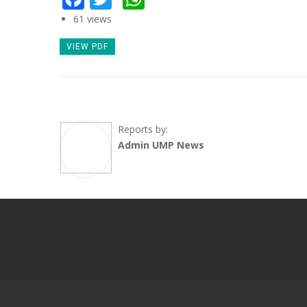
61 views
VIEW PDF
Reports by:
Admin UMP News