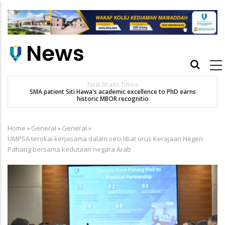
Skip
to
main
content
Main
navigation
New Straits Times
t
SMA patient Siti Hawa's academic excellence to PhD earns
K
historic MBOR recognitio
Home
»
General
»
General
»
Breadcrumb
UMPSA terokai kerjasama dalam sesi libat urus Kerajaan Negeri
Pahang bersama kedutaan negara Arab