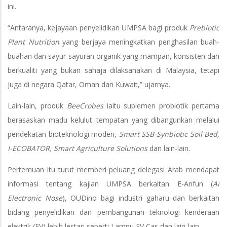
ini.
“Antaranya, kejayaan penyelidikan UMPSA bagi produk
Prebiotic
Plant Nutrition
yang berjaya meningkatkan penghasilan buah-
buahan dan sayur-sayuran organik yang mampan, konsisten dan
berkualiti yang bukan sahaja dilaksanakan di Malaysia, tetapi
juga di negara Qatar, Oman dan Kuwait,” ujarnya.
Lain-lain, produk
BeeCrobes
iaitu suplemen probiotik pertama
berasaskan madu kelulut tempatan yang dibangunkan melalui
pendekatan bioteknologi moden,
Smart SSB-Synbiotic Soil Bed,
I-ECOBATOR, Smart Agriculture Solutions
dan lain-lain.
Pertemuan itu turut memberi peluang delegasi Arab mendapat
informasi tentang kajian UMPSA berkaitan E-Anfun (
AI
Electronic Nose
), OUDino bagi industri gaharu dan berkaitan
bidang penyelidikan dan pembangunan teknologi kenderaan
elektrik (EV) lebih lestari seperti Lampu EV Cas dan lain-lain.