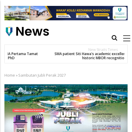
Skip
to
main
content
Main
navigation
New Straits Times
t
SMA patient Siti Hawa's academic excellence to PhD earns
historic MBOR recognitio
Home
»
Sambutan Jubli Perak 2027
Breadcrumb