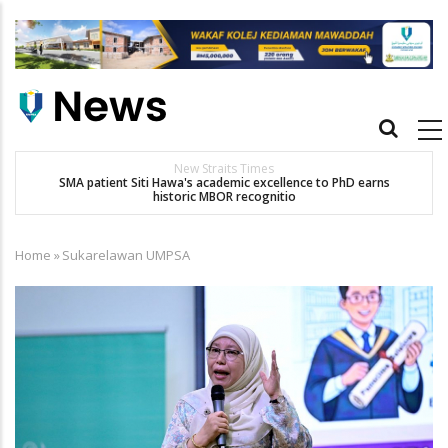
Skip
to
main
content
Main
navigation
New Straits Times
t
SMA patient Siti Hawa's academic excellence to PhD earns
historic MBOR recognitio
Home
»
Sukarelawan UMPSA
Breadcrumb