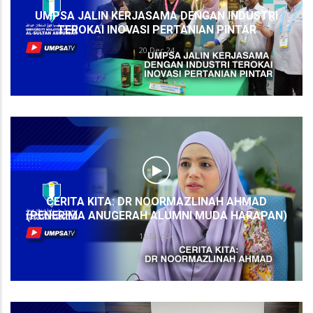
UMPSA JALIN KERJASAMA DENGAN INDUSTRI
TEROKAI INOVASI PERTANIAN PINTAR
20 Dec 24
CERITA KITA: DR NOORMAZLINAH AHMAD
(PENERIMA ANUGERAH ALUMNI MUDA HARAPAN)
16 Dec 24