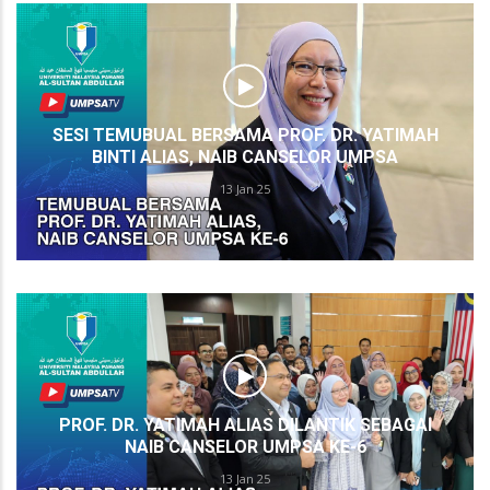
SESI TEMUBUAL BERSAMA PROF. DR. YATIMAH
BINTI ALIAS, NAIB CANSELOR UMPSA
13 Jan 25
PROF. DR. YATIMAH ALIAS DILANTIK SEBAGAI
NAIB CANSELOR UMPSA KE-6
13 Jan 25