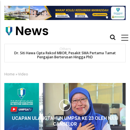
Skip
to
main
content
Main
navigation
Others
Dr. Siti Hawa Cipta Rekod MBOR, Pesakit SMA Pertama Tamat
SA
Pengajian Berterusan Hingga PhD
Home
»
Video
Breadcrumb
UCAPAN ULANGTAHUN UMPSA KE 23 OLEH NAIB
CANSELOR