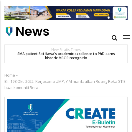
Skip
to
main
content
Main
navigation
Others
ce to PhD earns
UMPSA CATAT SEJARAH TERIMA 1,045 PELAJAR BA
Home
»
Breadcrumb
Bil. 198 Okt. 2022: Kerjasama UMP, YIM manfaatkan Ruang Reka STIE
buat komuniti Bera