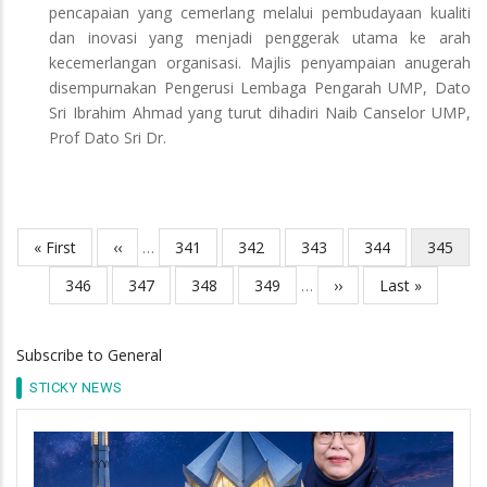
pencapaian yang cemerlang melalui pembudayaan kualiti
dan inovasi yang menjadi penggerak utama ke arah
kecemerlangan organisasi. Majlis penyampaian anugerah
disempurnakan Pengerusi Lembaga Pengarah UMP, Dato
Sri Ibrahim Ahmad yang turut dihadiri Naib Canselor UMP,
Prof Dato Sri Dr.
First
« First
Previous
‹‹
…
Page
341
Page
342
Page
343
Page
344
Current
345
Pagination
page
page
page
Page
346
Page
347
Page
348
Page
349
…
Next
››
Last
Last »
page
page
Subscribe to General
STICKY NEWS