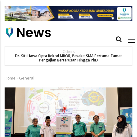
Skip
to
main
content
Main
navigation
Others
Dr. Siti Hawa Cipta Rekod MBOR, Pesakit SMA Pertama Tamat
Pengajian Berterusan Hingga PhD
Home
»
General
Breadcrumb