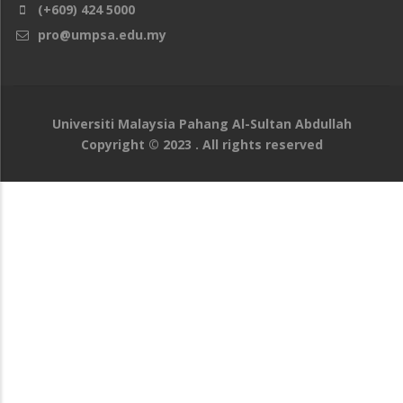
(+609) 424 5000
pro@umpsa.edu.my
Universiti Malaysia Pahang Al-Sultan Abdullah
Copyright © 2023 . All rights reserved