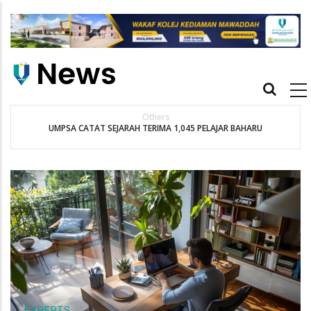
Skip
to
main
content
Main
navigation
Others
UMPSA CATAT SEJARAH TERIMA 1,045 PELAJAR BAHARU
EXPERTS