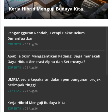
Kerja Hibrid Menguji Budaya Kita
Pengangguran Rendah, Tetapi Bakat Belum
Dimanfaatkan
/
06 Aug 26
EXPERTS
Apabila Skrin Menggantikan Padang: Bagaimanakah
Gaya Hidup Generasi Alpha dan Seterusnya?
/
06 Aug 26
EXPERTS
UMPSA sedia kepakaran dalam pembangunan projek
berimpak tinggi
/
06 Aug 26
GENERAL
Kerja Hibrid Menguji Budaya Kita
/
05 Aug 26
EXPERTS