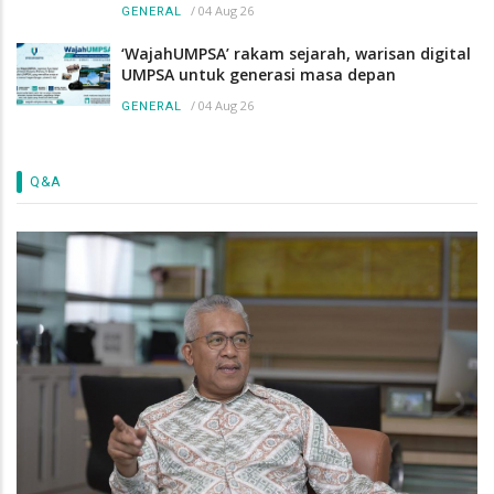
/
04 Aug 26
GENERAL
‘WajahUMPSA’ rakam sejarah, warisan digital
UMPSA untuk generasi masa depan
/
04 Aug 26
GENERAL
Q&A