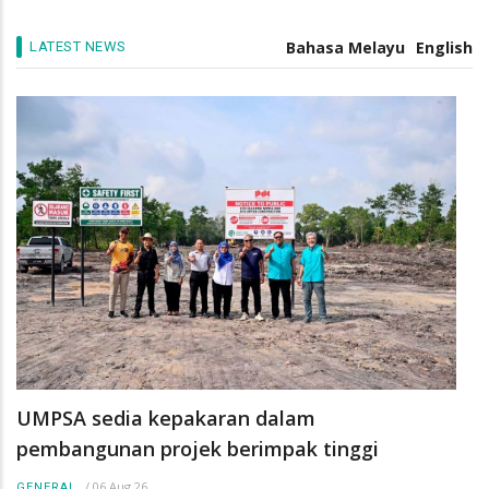
pengurus industri masa depan
/
05 Aug 26
GENERAL
Bahasa Melayu
English
LATEST NEWS
UMPSA sedia kepakaran dalam
pembangunan projek berimpak tinggi
/
06 Aug 26
GENERAL