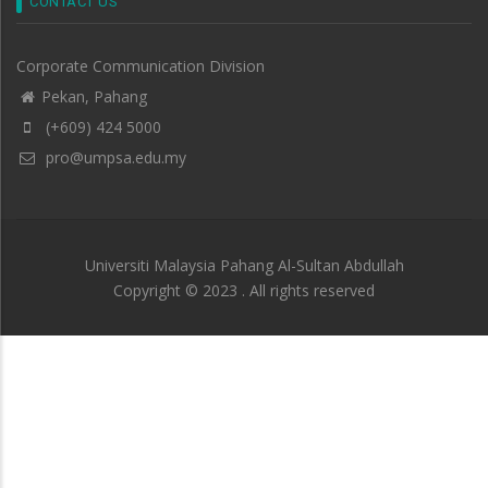
CONTACT US
Corporate Communication Division
Pekan, Pahang
(+609) 424 5000
pro@umpsa.edu.my
Universiti Malaysia Pahang Al-Sultan Abdullah
Copyright © 2023 . All rights reserved