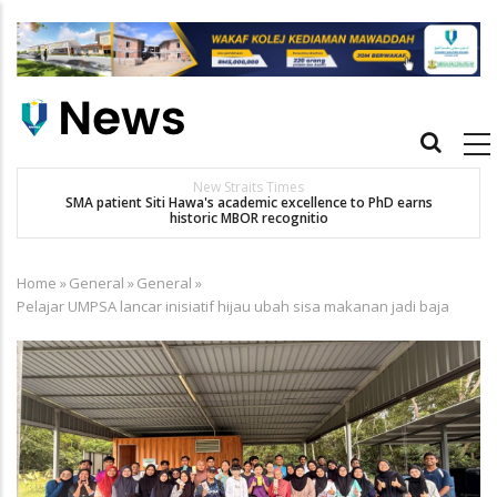
Skip
to
main
content
Main
navigation
New Straits Times
t
SMA patient Siti Hawa's academic excellence to PhD earns
historic MBOR recognitio
Home
»
General
»
General
»
Breadcrumb
Pelajar UMPSA lancar inisiatif hijau ubah sisa makanan jadi baja