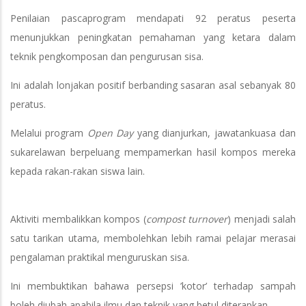
Penilaian pascaprogram mendapati 92 peratus peserta
menunjukkan peningkatan pemahaman yang ketara dalam
teknik pengkomposan dan pengurusan sisa.
Ini adalah lonjakan positif berbanding sasaran asal sebanyak 80
peratus.
Melalui program
Open Day
yang dianjurkan, jawatankuasa dan
sukarelawan berpeluang mempamerkan hasil kompos mereka
kepada rakan-rakan siswa lain.
Aktiviti membalikkan kompos (
compost turnover
) menjadi salah
satu tarikan utama, membolehkan lebih ramai pelajar merasai
pengalaman praktikal menguruskan sisa.
Ini membuktikan bahawa persepsi ’kotor’ terhadap sampah
boleh diubah apabila ilmu dan teknik yang betul diterapkan.