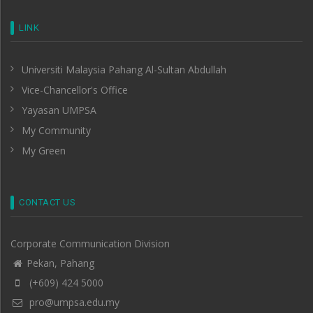
LINK
Universiti Malaysia Pahang Al-Sultan Abdullah
Vice-Chancellor's Office
Yayasan UMPSA
My Community
My Green
CONTACT US
Corporate Communication Division
Pekan, Pahang
(+609) 424 5000
pro@umpsa.edu.my