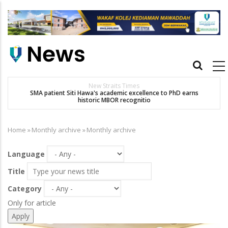
Skip
to
main
content
Main
navigation
New Straits Times
t
SMA patient Siti Hawa's academic excellence to PhD earns
historic MBOR recognitio
Home
»
Monthly archive
»
Monthly archive
Breadcrumb
Language
Title
Category
Only for article