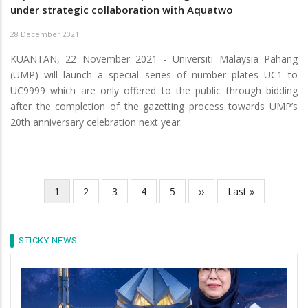
under strategic collaboration with Aquatwo
28 December 2021
KUANTAN, 22 November 2021 - Universiti Malaysia Pahang
(UMP) will launch a special series of number plates UC1 to
UC9999 which are only offered to the public through bidding
after the completion of the gazetting process towards UMP’s
20th anniversary celebration next year.
Current
1
Page
2
Page
3
Page
4
Page
5
Next
››
Last
Last »
Pagination
page
page
page
STICKY NEWS