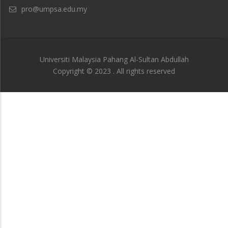
pro@umpsa.edu.my
Universiti Malaysia Pahang Al-Sultan Abdullah
Copyright © 2023 . All rights reserved