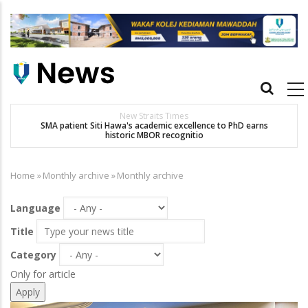
Skip
to
main
content
Main
navigation
New Straits Times
t
SMA patient Siti Hawa's academic excellence to PhD earns
historic MBOR recognitio
Home
»
Monthly archive
»
Monthly archive
Breadcrumb
Language
Title
Category
Only for article