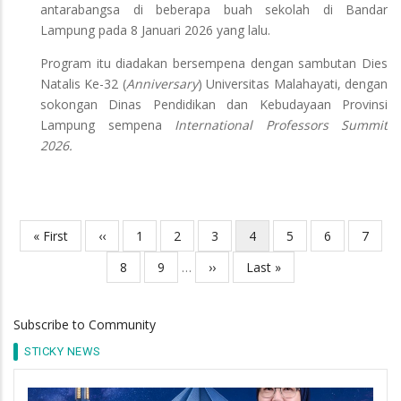
antarabangsa di beberapa buah sekolah di Bandar
Lampung pada 8 Januari 2026 yang lalu.
Program itu diadakan bersempena dengan sambutan Dies
Natalis Ke-32 (
Anniversary
) Universitas Malahayati, dengan
sokongan Dinas Pendidikan dan Kebudayaan Provinsi
Lampung sempena
International Professors Summit
2026.
First
« First
Previous
‹‹
Page
1
Page
2
Page
3
Current
4
Page
5
Page
6
Page
7
Pagination
page
page
page
Page
8
Page
9
…
Next
››
Last
Last »
page
page
Subscribe to Community
STICKY NEWS