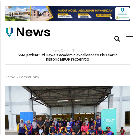
Skip
to
main
content
Main
navigation
New Straits Times
t
SMA patient Siti Hawa's academic excellence to PhD earns
historic MBOR recognitio
Home
»
Community
Breadcrumb