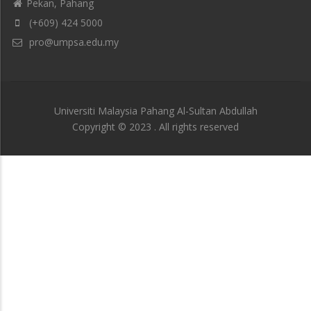
Pekan, Pahang
(+609) 424 5000
pro@umpsa.edu.my
Universiti Malaysia Pahang Al-Sultan Abdullah
Copyright © 2023 . All rights reserved