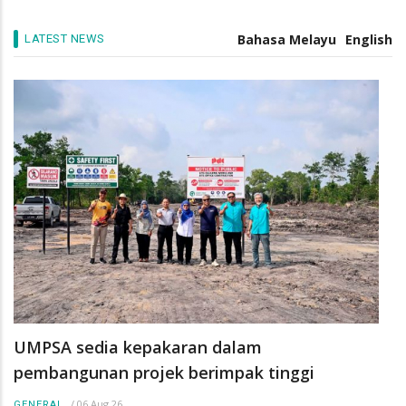
pengurus industri masa depan
/
05 Aug 26
GENERAL
Bahasa Melayu
English
LATEST NEWS
UMPSA sedia kepakaran dalam
pembangunan projek berimpak tinggi
/
06 Aug 26
GENERAL