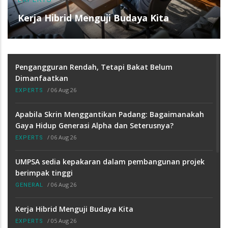
Kerja Hibrid Menguji Budaya Kita
Pengangguran Rendah, Tetapi Bakat Belum
Dimanfaatkan
/
06 Aug 26
EXPERTS
Apabila Skrin Menggantikan Padang: Bagaimanakah
Gaya Hidup Generasi Alpha dan Seterusnya?
/
06 Aug 26
EXPERTS
UMPSA sedia kepakaran dalam pembangunan projek
berimpak tinggi
/
06 Aug 26
GENERAL
Kerja Hibrid Menguji Budaya Kita
/
05 Aug 26
EXPERTS