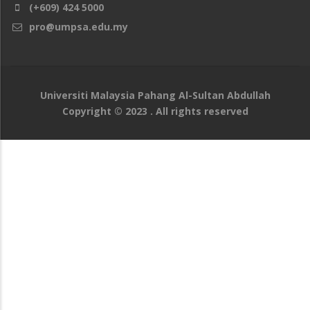
(+609) 424 5000
pro@umpsa.edu.my
Universiti Malaysia Pahang Al-Sultan Abdullah
Copyright © 2023 . All rights reserved