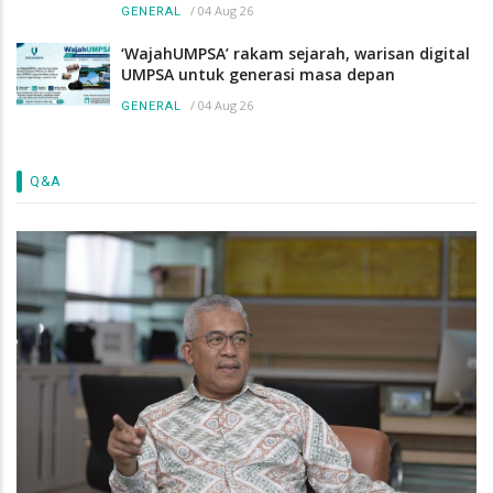
/
04 Aug 26
GENERAL
‘WajahUMPSA’ rakam sejarah, warisan digital
UMPSA untuk generasi masa depan
/
04 Aug 26
GENERAL
Q&A