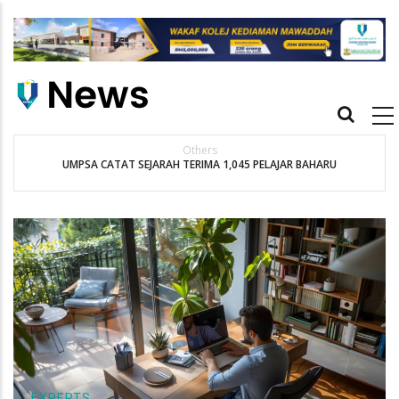
Skip
to
main
content
Main
navigation
Others
UMPSA CATAT SEJARAH TERIMA 1,045 PELAJAR BAHARU
EXPERTS