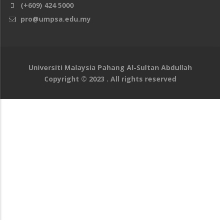
(+609) 424 5000
pro@umpsa.edu.my
Universiti Malaysia Pahang Al-Sultan Abdullah
Copyright © 2023 . All rights reserved