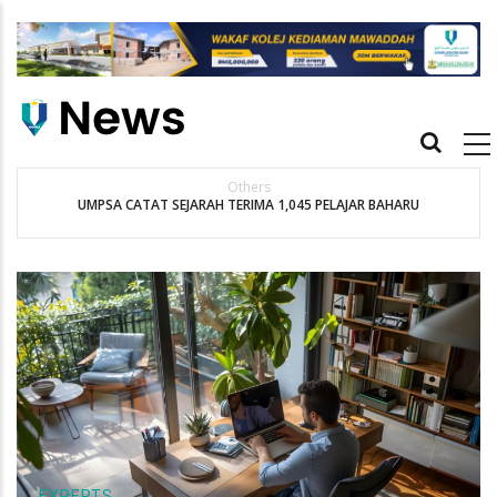
Skip
to
main
content
Main
navigation
Others
UMPSA CATAT SEJARAH TERIMA 1,045 PELAJAR BAHARU
EXPERTS