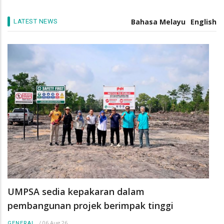
pengurus industri masa depan
/
05 Aug 26
GENERAL
Bahasa Melayu
English
LATEST NEWS
UMPSA sedia kepakaran dalam
pembangunan projek berimpak tinggi
/
06 Aug 26
GENERAL