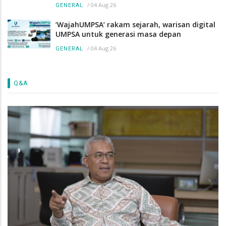
/
04 Aug 26
GENERAL
‘WajahUMPSA’ rakam sejarah, warisan digital
UMPSA untuk generasi masa depan
/
04 Aug 26
GENERAL
Q&A