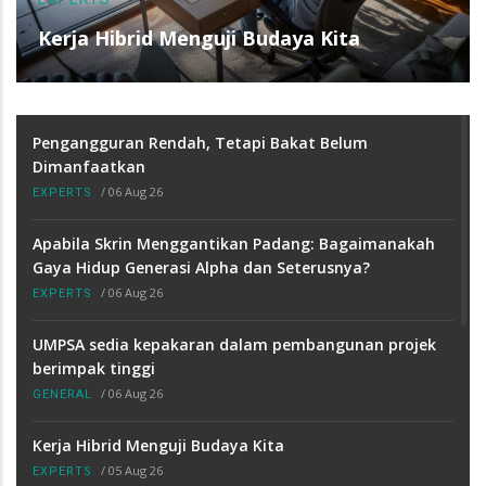
Kerja Hibrid Menguji Budaya Kita
Pengangguran Rendah, Tetapi Bakat Belum
Dimanfaatkan
/
06 Aug 26
EXPERTS
Apabila Skrin Menggantikan Padang: Bagaimanakah
Gaya Hidup Generasi Alpha dan Seterusnya?
/
06 Aug 26
EXPERTS
UMPSA sedia kepakaran dalam pembangunan projek
berimpak tinggi
/
06 Aug 26
GENERAL
Kerja Hibrid Menguji Budaya Kita
/
05 Aug 26
EXPERTS