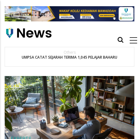
Skip
to
main
content
Main
navigation
Others
UMPSA CATAT SEJARAH TERIMA 1,045 PELAJAR BAHARU
EXPERTS