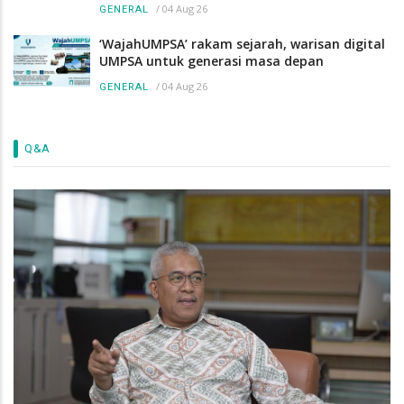
/
04 Aug 26
GENERAL
‘WajahUMPSA’ rakam sejarah, warisan digital
UMPSA untuk generasi masa depan
/
04 Aug 26
GENERAL
Q&A