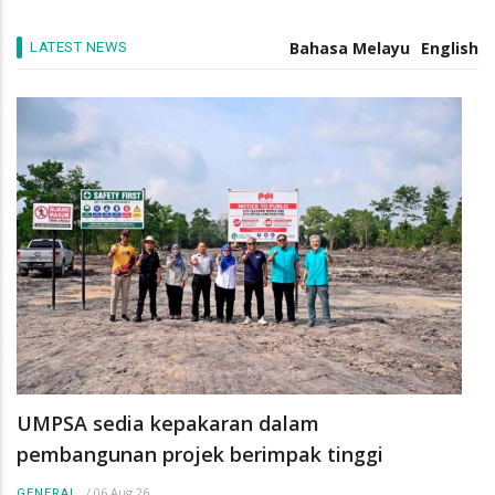
manfaat kematian takaful
/
05 Aug 26
GENERAL
Bahasa Melayu
English
LATEST NEWS
UMPSA sedia kepakaran dalam
pembangunan projek berimpak tinggi
/
06 Aug 26
GENERAL