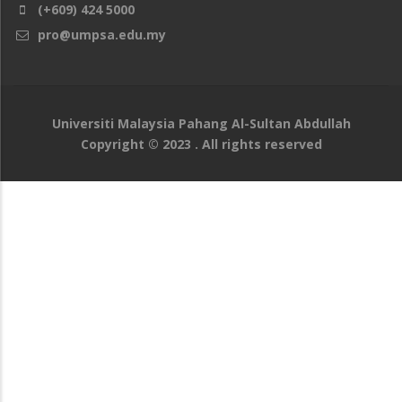
(+609) 424 5000
pro@umpsa.edu.my
Universiti Malaysia Pahang Al-Sultan Abdullah
Copyright © 2023 . All rights reserved