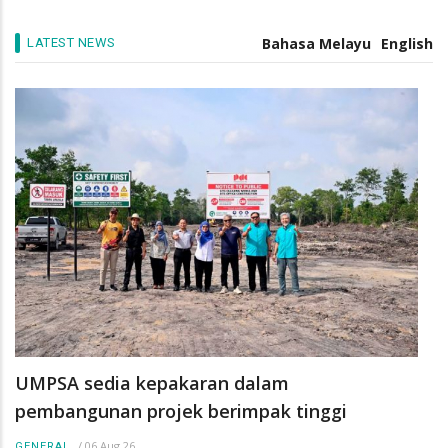
pengurus industri masa depan
/
05 Aug 26
GENERAL
Bahasa Melayu
English
LATEST NEWS
UMPSA sedia kepakaran dalam
pembangunan projek berimpak tinggi
/
06 Aug 26
GENERAL