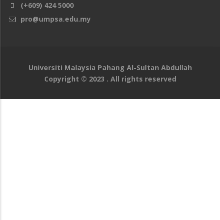
(+609) 424 5000
pro@umpsa.edu.my
Universiti Malaysia Pahang Al-Sultan Abdullah
Copyright © 2023 . All rights reserved