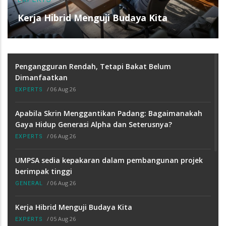
Kerja Hibrid Menguji Budaya Kita
Pengangguran Rendah, Tetapi Bakat Belum
Dimanfaatkan
/
06 Aug 26
EXPERTS
Apabila Skrin Menggantikan Padang: Bagaimanakah
Gaya Hidup Generasi Alpha dan Seterusnya?
/
06 Aug 26
EXPERTS
UMPSA sedia kepakaran dalam pembangunan projek
berimpak tinggi
/
06 Aug 26
GENERAL
Kerja Hibrid Menguji Budaya Kita
/
05 Aug 26
EXPERTS