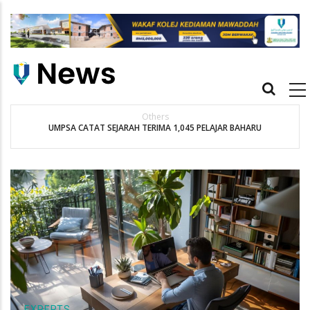
Skip
to
main
content
Main
navigation
Others
UMPSA CATAT SEJARAH TERIMA 1,045 PELAJAR BAHARU
EXPERTS