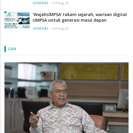
/
04 Aug 26
GENERAL
‘WajahUMPSA’ rakam sejarah, warisan digital
UMPSA untuk generasi masa depan
/
04 Aug 26
GENERAL
Q&A