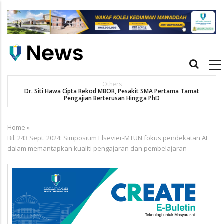
Skip
to
main
content
Main
navigation
Others
Dr. Siti Hawa Cipta Rekod MBOR, Pesakit SMA Pertama Tamat
K
Pengajian Berterusan Hingga PhD
Home
»
Breadcrumb
Bil. 243 Sept. 2024: Simposium Elsevier-MTUN fokus pendekatan AI
dalam memantapkan kualiti pengajaran dan pembelajaran