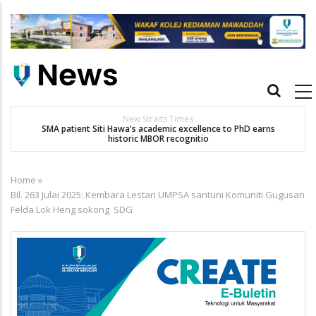
Skip
to
main
content
Main
navigation
Others
UMPSA CATAT SEJARAH TERIMA 1,045 PELAJAR BAHARU
K
Home
»
Breadcrumb
Bil. 263 Julai 2025: Kembara Lestari UMPSA santuni Komuniti Gugusan
Felda Lok Heng sokong SDG