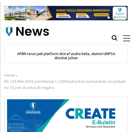
Skip
to
main
content
Main
navigation
Utusan
APBN terus jadi platform iktiraf usaha belia, alumni UMPSA
dinobat johan
Home
»
Breadcrumb
Bil. 235 Mei 2024: Jom Masuk U 2024 buka tirai memulakan siri jelajah
ke 10 zon di seluruh negara