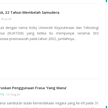
A, 22 Tahun Membelah Samudera
/
19 Jul 24
la dengan nama Kolej Universiti Kejuruteraan dan Teknologi
ysia (KUKTEM) yang ketika itu mempunyai seramai 303
iswa prasiswazah pada tahun 2002, jumlahnya…
ruskan Penggunaan Frasa ‘Yang Mana’
/
07 Aug 26
RTS
na sambutan bulan kemerdekaan negara yang ke-69 pada 31