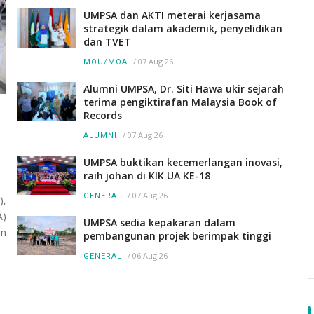
UMPSA dan AKTI meterai kerjasama
strategik dalam akademik, penyelidikan
dan TVET
/
07 Aug 26
MOU/MOA
Alumni UMPSA, Dr. Siti Hawa ukir sejarah
terima pengiktirafan Malaysia Book of
Records
/
07 Aug 26
ALUMNI
UMPSA buktikan kecemerlangan inovasi,
raih johan di KIK UA KE-18
/
07 Aug 26
GENERAL
),
A)
UMPSA sedia kepakaran dalam
am
pembangunan projek berimpak tinggi
/
06 Aug 26
GENERAL