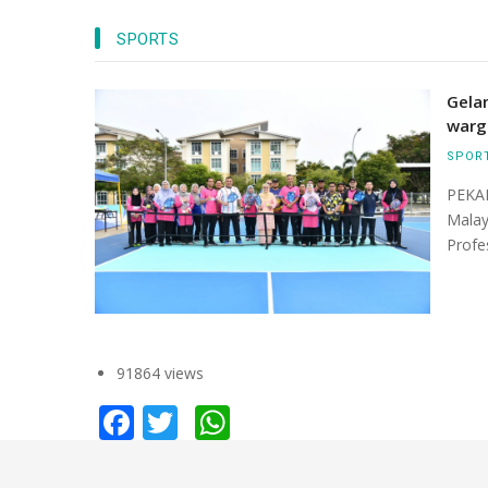
SPORTS
Tersergam indah pandangan dari udara ba
Canseleri Tun Abdul Razak (CTAR) dan Mas
Gela
UMPSA di kampus Pekan.
warg
SPOR
PEKAN
Malay
Profe
91864 views
Facebook
Twitter
WhatsApp