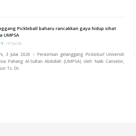
ngunan
Menara Jam yang merupakan simbolik kepada
jid
Universiti Malaysia Pahang Al-Sultan Abdullah
nggang Pickleball baharu rancakkan gaya hidup sihat
(UMP) ini terletak di kampus Pekan. Ia mulai dibina
a UMPSA
pada 3 Ogos 2016 dan siap sepenuhnya pada 25
/
07 Jul 26
TS
November 2016.
, 3 Julai 2026 – Perasmian gelanggang
Pickleball
Universiti
sia Pahang Al-Sultan Abdullah (UMPSA) oleh Naib Canselor,
sor Ts. Dr.