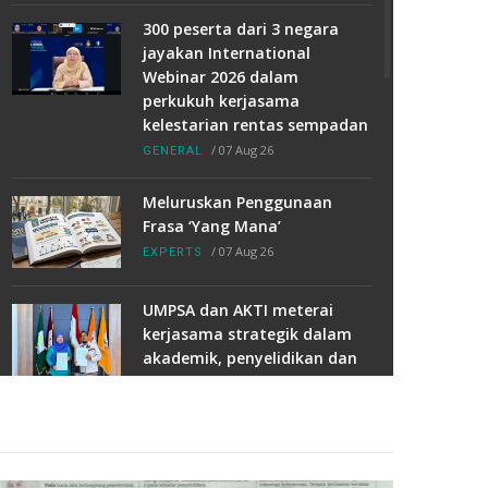
300 peserta dari 3 negara
jayakan International
Webinar 2026 dalam
perkukuh kerjasama
kelestarian rentas sempadan
/
07 Aug 26
GENERAL
Meluruskan Penggunaan
Frasa ‘Yang Mana’
/
07 Aug 26
EXPERTS
UMPSA dan AKTI meterai
kerjasama strategik dalam
akademik, penyelidikan dan
TVET
/
07 Aug 26
MOU/MOA
17 pelajar UMPSA timba ilmu
teknologi solar di China