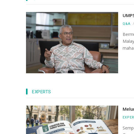
UMPS
Q&A
Bermu
Mala
mahas
EXPERTS
Melu
EXPE
Sempe