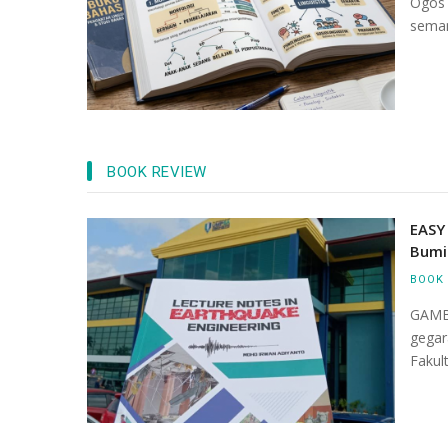
Ogos 
seman
BOOK REVIEW
dustri -Akademia
EASY
ik Profesor Adjung
Bumi
BOOK 
GAMB
gegar
Fakul