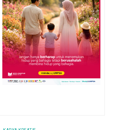
Tetapi Bakat Belum
Dimanfaatkan
/
06 Aug 26
EXPERTS