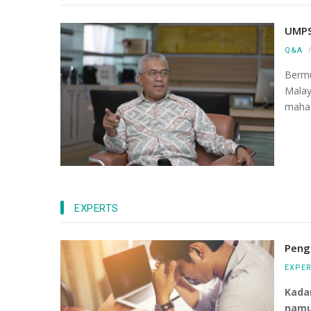
UMPS
Q&A
Bermu
Mala
mahas
EXPERTS
Peng
EXPE
Kada
namun