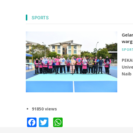
Tersergam indah pandangan dari uda
SPORTS
bangunan Canseleri Tun Abdul Razak 
dan Masjid UMPSA di kampus Pekan.
Gela
warg
SPOR
PEKA
Univ
Naib 
91850 views
Facebook
Twitter
WhatsApp