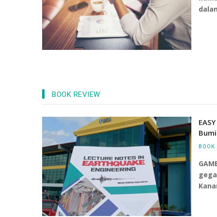
dala
BOOK REVIEW
Industri -
aan Wbl, Lantik
EASY
Bumi
BOOK 
GAMB
gega
Kana