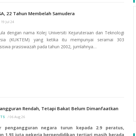
A, 22 Tahun Membelah Samudera
/
19 Jul 24
la dengan nama Kolej Universiti Kejuruteraan dan Teknologi
ysia (KUKTEM) yang ketika itu mempunyai seramai 303
iswa prasiswazah pada tahun 2002, jumlahnya…
angguran Rendah, Tetapi Bakat Belum Dimanfaatkan
/
06 Aug 26
RTS
r pengangguran negara turun kepada 2.9 peratus,
 1.93 juta pekerja berpendidikan tertiari masih berada