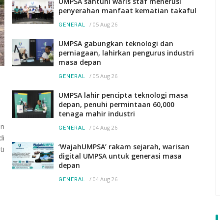
UMPSA santuni waris staf menerusi
penyerahan manfaat kematian takaful
/
05 Aug 26
GENERAL
UMPSA gabungkan teknologi dan
perniagaan, lahirkan pengurus industri
masa depan
/
05 Aug 26
GENERAL
UMPSA lahir pencipta teknologi masa
depan, penuhi permintaan 60,000
tenaga mahir industri
an
/
04 Aug 26
GENERAL
di
‘WajahUMPSA’ rakam sejarah, warisan
ti
digital UMPSA untuk generasi masa
depan
/
04 Aug 26
GENERAL