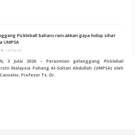
ra
Menara Jam yang merupakan simbolik kepada
(CTAR)
Universiti Malaysia Pahang Al-Sultan Abdullah
(UMP) ini terletak di kampus Pekan. Ia mulai
nggang Pickleball baharu rancakkan gaya hidup sihat
dibina pada 3 Ogos 2016 dan siap sepenuhnya
a UMPSA
pada 25 November 2016.
/
07 Jul 26
TS
N, 3 Julai 2026 – Perasmian gelanggang
Pickleball
ersiti Malaysia Pahang Al-Sultan Abdullah (UMPSA) oleh
Canselor, Profesor Ts. Dr.