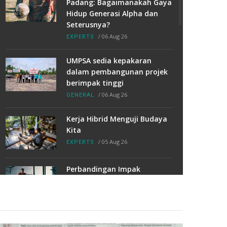
Padang: Bagaimanakah Gaya
Hidup Generasi Alpha dan
Seterusnya?
/
06 Aug 26
EXPERTS
UMPSA sedia kepakaran
dalam pembangunan projek
berimpak tinggi
/
06 Aug 26
GENERAL
Kerja Hibrid Menguji Budaya
Kita
/
05 Aug 26
EXPERTS
Perbandingan Impak
Senaman Berasaskan
Functional Fitness Game dan
Kardio Tradisional Terhadap
Penggunaan Tenaga dan
Kekuatan Otot