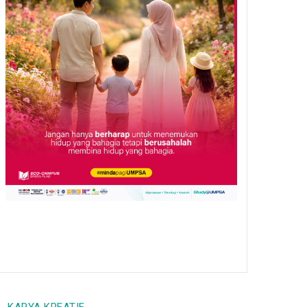
dan perniagaan, lahirkan
pengurus industri masa
depan
/
05 Aug 26
GENERAL