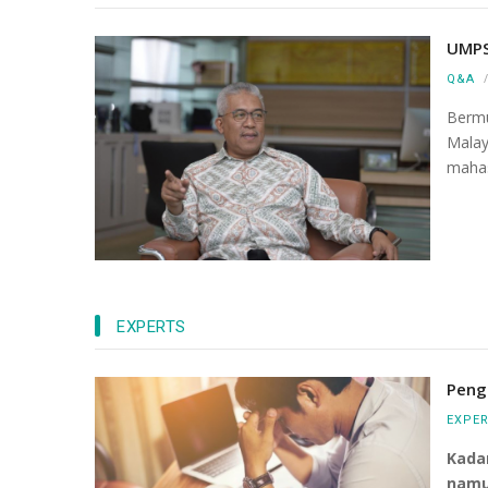
UMPS
Q&A
Bermu
Mala
mahas
EXPERTS
Peng
EXPE
Kada
namun