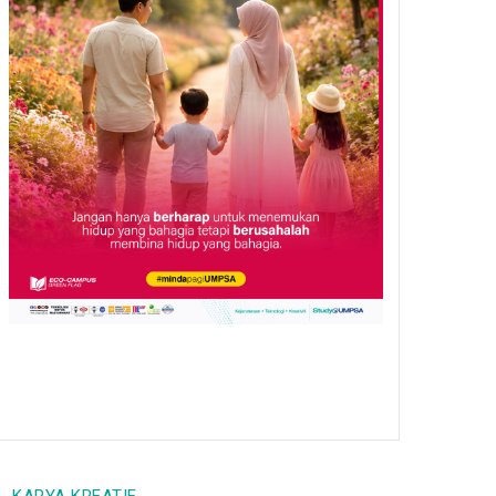
dan perniagaan, lahirkan
pengurus industri masa
depan
/
05 Aug 26
GENERAL