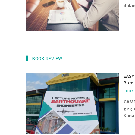
dala
BOOK REVIEW
Industri -
aan Wbl, Lantik
EASY
Bumi
BOOK 
GAMB
gega
Kana