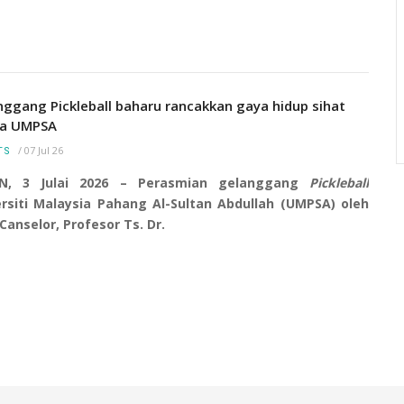
ra
Menara Jam yang merupakan simbolik kepada
(CTAR)
Universiti Malaysia Pahang Al-Sultan Abdullah
(UMP) ini terletak di kampus Pekan. Ia mulai
nggang Pickleball baharu rancakkan gaya hidup sihat
dibina pada 3 Ogos 2016 dan siap sepenuhnya
a UMPSA
pada 25 November 2016.
/
07 Jul 26
TS
N, 3 Julai 2026 – Perasmian gelanggang
Pickleball
ersiti Malaysia Pahang Al-Sultan Abdullah (UMPSA) oleh
Canselor, Profesor Ts. Dr.