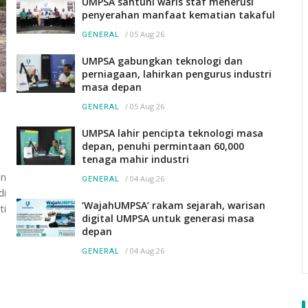
UMPSA santuni waris staf menerusi
penyerahan manfaat kematian takaful
/
05 Aug 26
GENERAL
UMPSA gabungkan teknologi dan
perniagaan, lahirkan pengurus industri
masa depan
/
05 Aug 26
GENERAL
UMPSA lahir pencipta teknologi masa
depan, penuhi permintaan 60,000
tenaga mahir industri
an
/
04 Aug 26
GENERAL
di
‘WajahUMPSA’ rakam sejarah, warisan
ti
digital UMPSA untuk generasi masa
depan
/
04 Aug 26
GENERAL