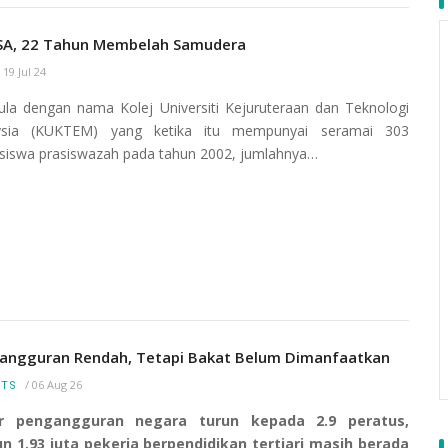
A, 22 Tahun Membelah Samudera
/
19 Jul 24
la dengan nama Kolej Universiti Kejuruteraan dan Teknologi
ysia (KUKTEM) yang ketika itu mempunyai seramai 303
iswa prasiswazah pada tahun 2002, jumlahnya…
angguran Rendah, Tetapi Bakat Belum Dimanfaatkan
/
06 Aug 26
RTS
r pengangguran negara turun kepada 2.9 peratus,
 1.93 juta pekerja berpendidikan tertiari masih berada