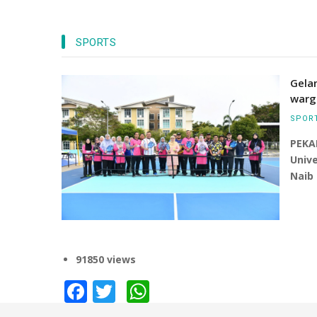
Tersergam indah pandangan dari uda
SPORTS
bangunan Canseleri Tun Abdul Razak 
dan Masjid UMPSA di kampus Pekan.
Gela
warg
SPOR
PEKA
Univ
Naib 
91850 views
Facebook
Twitter
WhatsApp