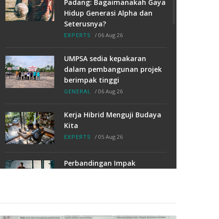
Padang: Bagaimanakah Gaya
Hidup Generasi Alpha dan
Seterusnya?
/
06 Aug 26
EXPERTS
UMPSA sedia kepakaran
dalam pembangunan projek
berimpak tinggi
/
06 Aug 26
GENERAL
Kerja Hibrid Menguji Budaya
Kita
/
05 Aug 26
EXPERTS
Perbandingan Impak
Senaman Berasaskan
Functional Fitness Game dan
Kardio Tradisional Terhadap
Penggunaan Tenaga dan
Kekuatan Otot