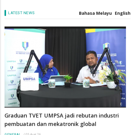
memasuki edisi ke-3 sempena Pesta Menara Kuantan
188
Bahasa Melayu
English
LATEST NEWS
/
03 Aug 26
GENERAL
Graduan TVET UMPSA jadi rebutan industri
pembuatan dan mekatronik global
/
05 Aug 26
GENERAL