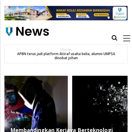
Skip
to
main
content
Main
navigation
Utusan
APBN terus jadi platform iktiraf usaha belia, alumni UMPSA
SA
dinobat johan
EXPERTS
Membandingkan Kerjaya Berteknologi