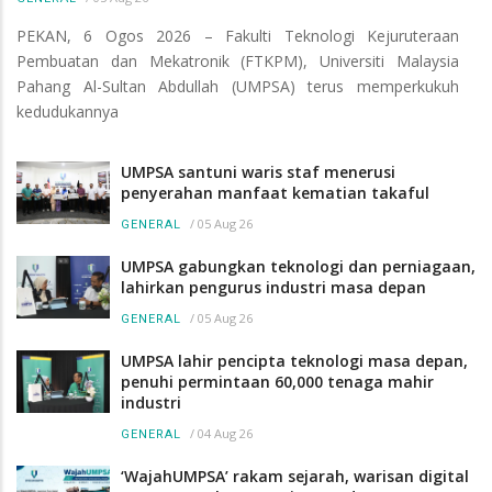
PEKAN, 6 Ogos 2026 – Fakulti Teknologi Kejuruteraan
Pembuatan dan Mekatronik (FTKPM), Universiti Malaysia
Pahang Al-Sultan Abdullah (UMPSA) terus memperkukuh
kedudukannya
UMPSA santuni waris staf menerusi
penyerahan manfaat kematian takaful
/
05 Aug 26
GENERAL
UMPSA gabungkan teknologi dan perniagaan,
lahirkan pengurus industri masa depan
/
05 Aug 26
GENERAL
UMPSA lahir pencipta teknologi masa depan,
penuhi permintaan 60,000 tenaga mahir
industri
/
04 Aug 26
GENERAL
‘WajahUMPSA’ rakam sejarah, warisan digital