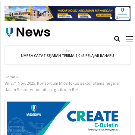
Skip
to
main
content
Main
navigation
Others
UMPSA CATAT SEJARAH TERIMA 1,045 PELAJAR BAHARU
K
Home
»
Breadcrumb
Bil. 271 Nov. 2025: Konsortium MRI3 fokus sektor utama negara
dalam Sektor Automotif, Logistik dan Rel